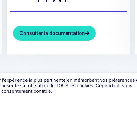
Consulter la documentation
ir l'expérience la plus pertinente en mémorisant vos préférences 
 consentez à l'utilisation de TOUS les cookies. Cependant, vous
un consentement contrôlé.
cteurs
Produits
Res
ias
API de paiement
Étud
ciation caritative
Checkout
Blog