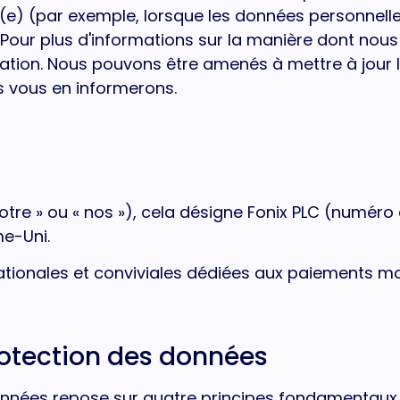
ié(e) (par exemple, lorsque les données personnell
 Pour plus d'informations sur la manière dont nous
lisation. Nous pouvons être amenés à mettre à jour
us vous en informerons.
notre » ou « nos »), cela désigne Fonix PLC (numér
me-Uni.
tionales et conviviales dédiées aux paiements mob
rotection des données
onnées repose sur quatre principes fondamentaux