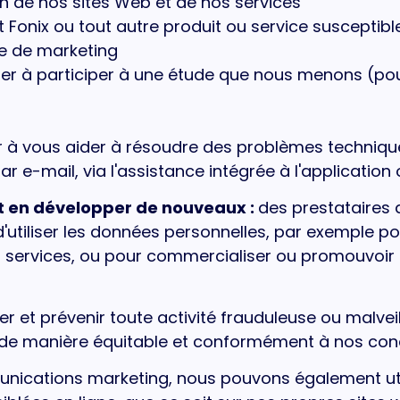
tion de nos sites Web et de nos services
onix ou tout autre produit ou service susceptible
e de marketing
ter à participer à une étude que nous menons (po
à vous aider à résoudre des problèmes techniques
ar e-mail, via l'assistance intégrée à l'applicatio
et en développer de nouveaux :
des prestataires d
utiliser les données personnelles, par exemple pou
s services, ou pour commercialiser ou promouvoir 
r et prévenir toute activité frauduleuse ou malveill
 de manière équitable et conformément à nos condit
unications marketing, nous pouvons également ut