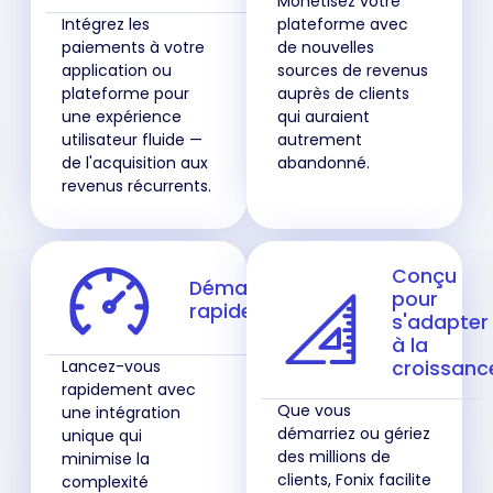
Monétisez votre
Intégrez les
plateforme avec
paiements à votre
de nouvelles
application ou
sources de revenus
plateforme pour
auprès de clients
une expérience
qui auraient
utilisateur fluide —
autrement
de l'acquisition aux
abandonné.
revenus récurrents.
Conçu
Démarrez
pour
rapidement
s'adapter
à la
Lancez-vous
croissanc
rapidement avec
Que vous
une intégration
démarriez ou gériez
unique qui
des millions de
minimise la
clients, Fonix facilite
complexité