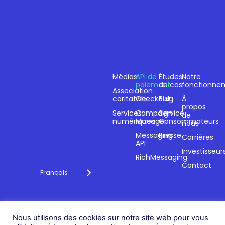
Secteurs
Produits
Ressources
Entrepris
Médias
API de
Études
Notre
paiement
de cas
fonctionne
Association
Paiements et
caritative
Checkout
Blog
À
engagement
propos
Services
Campaign
Service
de
technologique
numériques
Manager
Consommateurs
nous
depuis plus de 20
Messaging
Presse
ans.
Carrières
API
Investisseur
RichMessaging
Contact
Français
Politique de
Nous utilisons des cookies sur notre site web pour vous
confidentialité