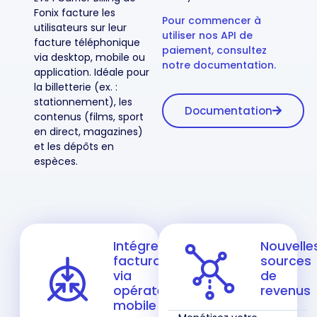
Fonix facture les
Pour commencer à
utilisateurs sur leur
utiliser nos API de
facture téléphonique
paiement, consultez
via desktop, mobile ou
notre documentation.
application. Idéale pour
la billetterie (ex. :
stationnement), les
Documentation
contenus (films, sport
en direct, magazines)
et les dépôts en
espèces.
Intégrez la
Nouvelle
facturation
sources
via
de
opérateur
revenus
mobile