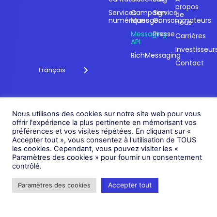
engagement
propos
Services
Campaign
Service
de
technologique
numériques
Manager
Consommateurs
nous
depuis plus de 20
Messaging
Presse
ans.
Carrières
API
Investisseur
RichMessaging
Contact
Français
Politique de
Nous utilisons des cookies sur notre site web pour vous
confidentialité
© 2026 Fonix. Tous droits
offrir l'expérience la plus pertinente en mémorisant vos
Politique en matière de
réservés.
préférences et vos visites répétées. En cliquant sur «
cookies
Accepter tout », vous consentez à l'utilisation de TOUS
Fonix PLC est enregistrée en
les cookies. Cependant, vous pouvez visiter les «
Politique relative à
Angleterre (Numéro
Paramètres des cookies » pour fournir un consentement
l'esclavage moderne
d'enregistrement 05836806)
contrôlé.
Statut
Accepter tout
Paramètres des cookies