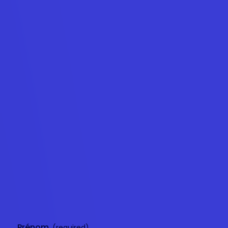
Rapports détaillés
Analysez vos messages envoyés et reçus en
temps réel. Sachez exactement quand vos
SMS sont livrés, en échec ou reçus. Maintenez
votre base de données à jour en supprimant
les numéros injoignables ou inactifs.
Nous contacter
Nous contacter
Prénom