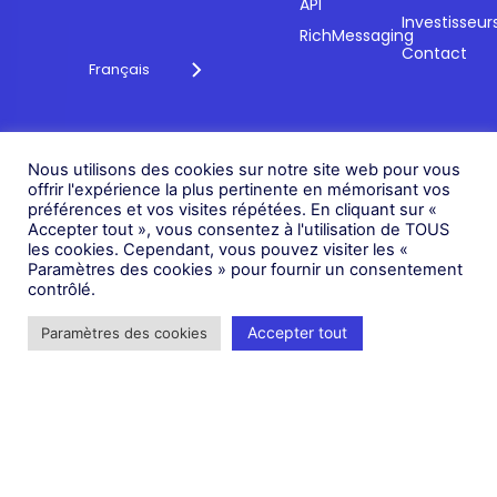
API
Investisseur
RichMessaging
Contact
Français
Politique de
Nous utilisons des cookies sur notre site web pour vous
confidentialité
© 2026 Fonix. Tous droits
offrir l'expérience la plus pertinente en mémorisant vos
Politique en matière de
réservés.
préférences et vos visites répétées. En cliquant sur «
cookies
Accepter tout », vous consentez à l'utilisation de TOUS
Fonix PLC est enregistrée en
les cookies. Cependant, vous pouvez visiter les «
Politique relative à
Angleterre (Numéro
Paramètres des cookies » pour fournir un consentement
l'esclavage moderne
d'enregistrement 05836806)
contrôlé.
Statut
Accepter tout
Paramètres des cookies